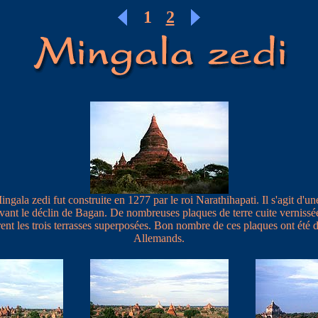
1
2
gala zedi fut construite en 1277 par le roi Narathihapati. Il s'agit d'u
avant le déclin de Bagan. De nombreuses plaques de terre cuite vernissé
ent les trois terrasses superposées. Bon nombre de ces plaques ont été d
Allemands.